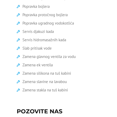
pritiskom
Popravka bojlera
Zamena virble ventila
Popravka protočnog bojlera
Popravka ugradnog vodokotlića
Geberit vodokotlić popravka
Servis djakuzi kada
Zamena tuš kabine
Servis hidromasažnih kada
Zamena stare kade
Slab pritisak vode
Zamena glavnog ventila za vodu
Zamena wc šolje
Zamena ek ventila
Ariston bojleri servis
Zamena silikona na tuš kabini
Bojler curi na crevu
Zamena slavine na lavabou
Zamena stakla na tuš kabini
Bojler curi na ventilu
Bojler curi na vrhu
POZOVITE NAS
Čišćenje bojlera