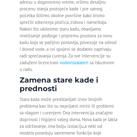
adresu u dogovoreno vreme, vršimo detaljnu
procenu stanja postojeće kade i pre samog
Otpušavanje lavaboa
početka štitimo okolne površine kako bismo
sprečili oštećenja pločica, zidova i nameštaja.
Otpušavanje odvoda
Nakon što uklonimo staru kadu, obavljamo
nivelisanje podloge i pripremu prostora za novu
Otpušavanje sudopere
kadu koja se pažljivo postavlja, povezuje na odvod
i dovod vode, a svi spojevi se dodatno zaptivaju
Otpušavanje tuš kabine
radi sprečavanja curenja. Za sve intervencije su
zaduženi licencirani
vodoinstalateri
sa iskustvom
Plastificiranje kade
u radu.
Zamena stare kade i
Popravka kade
prednosti
Postavljanje tuš kade
Stara kada može predstavljati izvor brojnih
problema kao što su neprijatni mirisi ili problemi
Renoviranje kade
sa vlagom i curenjem. Ova intervencija značajno
doprinosi i higijeni vašeg doma. Nova kada je lakša
Reparacija kade
za održavanje, ima bolju izolaciju,a neki od
modela poseduju savremene funkcije koje
Sečenje kade