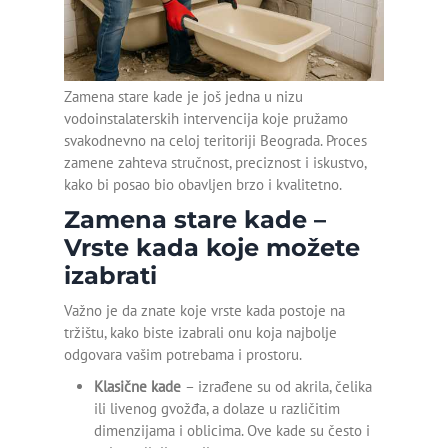
Montaža bojlera
MAJSTOR VODOINSTALATER
OTPUŠAVANJE ODVODA
SERVIS DJAKUZI KADA
Montaža geberit vodokotlića
OTPUŠAVANJE SLIVNIKA
SERVIS HIDROMASAŽNIH KADA
Zamena stare kade je još jedna u nizu
OTPUŠAVANJE TUŠ KABINE
KRPLJENJE KANALIZACIONE CEVI
Montaža lavaboa sa
vodoinstalaterskih intervencija koje pružamo
ormarićem
svakodnevno na celoj teritoriji Beograda. Proces
zamene zahteva stručnost, preciznost i iskustvo,
Servis bojlera Bosch
kako bi posao bio obavljen brzo i kvalitetno.
Zamena stare kade –
Servis bojlera Metalac
Vrste kada koje možete
Zamena baterije
izabrati
Zamena slavine
Važno je da znate koje vrste kada postoje na
tržištu, kako biste izabrali onu koja najbolje
Zamena točkića na tuš
odgovara vašim potrebama i prostoru.
kabini
Klasične kade
– izrađene su od akrila, čelika
ili livenog gvožđa, a dolaze u različitim
Detekcija curenja vode
dimenzijama i oblicima. Ove kade su često i