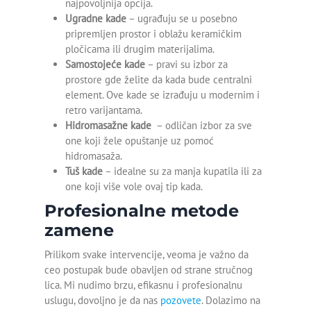
najpovoljnija opcija.
Detekcija curenja vode u
Ugradne kade
– ugrađuju se u posebno
zemlji
pripremljen prostor i oblažu keramičkim
pločicama ili drugim materijalima.
Detekcija curenja vode u
Samostojeće kade
– pravi su izbor za
zidu
prostore gde želite da kada bude centralni
element. Ove kade se izrađuju u modernim i
Detekcija curenja vode
retro varijantama.
Pančevo
Hidromasažne kade
– odličan izbor za sve
one koji žele opuštanje uz pomoć
Detekcija curenja vode
hidromasaža.
Beograd
Tuš kade
– idealne su za manja kupatila ili za
one koji više vole ovaj tip kada.
Odgušenje kanalizacije
Profesionalne metode
Odgušenje wc šolje
zamene
Otpušavanje cevi
Prilikom svake intervencije, veoma je važno da
ceo postupak bude obavljen od strane stručnog
Otpušavanje kade
lica. Mi nudimo brzu, efikasnu i profesionalnu
uslugu, dovoljno je da nas
pozovete
. Dolazimo na
Otpušavanje kanalizacije