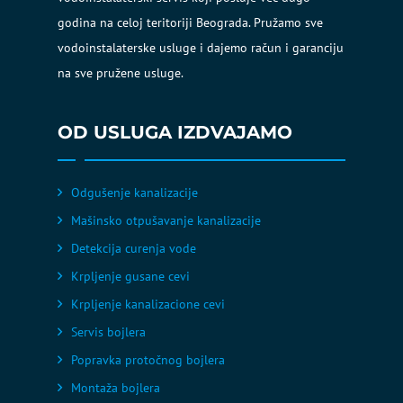
godina na celoj teritoriji Beograda. Pružamo sve
vodoinstalaterske usluge i dajemo račun i garanciju
na sve pružene usluge.
OD USLUGA IZDVAJAMO
Odgušenje kanalizacije
Mašinsko otpušavanje kanalizacije
Detekcija curenja vode
Krpljenje gusane cevi
Krpljenje kanalizacione cevi
Servis bojlera
Popravka protočnog bojlera
Montaža bojlera