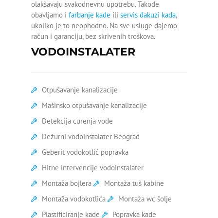
olakšavaju svakodnevnu upotrebu. Takođe
obavljamo i
farbanje kade
ili
servis đakuzi kada
,
Silikoniranje kade
ukoliko je to neophodno. Na sve usluge dajemo
račun i garanciju, bez skrivenih troškova.
Skidanje silikona sa kade
VODOINSTALATER
Slab pritisak hladne vode
Slab pritisak vode
Otpušavanje kanalizacije
Ugradnja kade
Mašinsko otpušavanje kanalizacije
Detekcija curenja vode
Ugradnja vodokotlića
Dežurni vodoinstalater Beograd
Zamena ventila za vodu
Geberit vodokotlić popravka
Zamena ek ventila
Hitne intervencije vodoinstalater
Montaža bojlera
Montaža tuš kabine
Zamena ventila na radijatoru
Montaža vodokotlića
Montaža wc šolje
Zamena ventila pod
Plastificiranje kade
Popravka kade