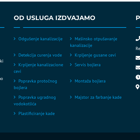
OD USLUGA IZDVAJAMO
P
Odgušenje kanalizacije
Mašinsko otpušavanje
kanalizacije
R
Detekcija curenja vode
Krpljenje gusane cevi
ki
Krpljenje kanalizacione
Servis bojlera
cevi
mo
Popravka protočnog
Montaža bojlera
bojlera
Popravka ugradnog
Majstor za farbanje kade
vodokotlića
Plastificiranje kade