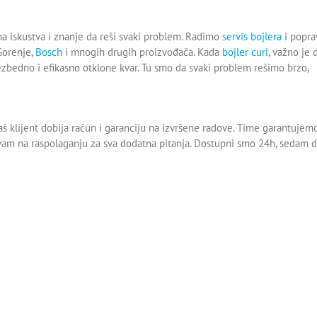
ma iskustva i znanje da reši svaki problem. Radimo
servis bojlera
i popra
 Gorenje,
Bosch
i mnogih drugih proizvođača. Kada
bojler curi
, važno je 
ezbedno i efikasno otklone kvar. Tu smo da svaki problem rešimo brzo,
š klijent dobija račun i garanciju na izvršene radove. Time garantujem
mo vam na raspolaganju za sva dodatna pitanja. Dostupni smo 24h, sedam 