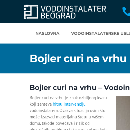
NASLOVNA
VODOINSTALATERSKE USL
Bojler curi na vrhu
Bojler curi na vrhu – Vodoin
Bojler curi na vrhu je znak ozbiljnog kvara
koji zahteva
hitnu intervenciju
vodoinstalatera. Ovakva situacija osim što
može izazvati materijalnu štetu u vašem
domu, takođe povećava i rizik od
električnih problema i stvaranja vlage koja