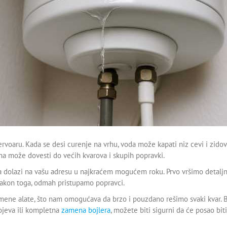
rvoaru. Kada se desi curenje na vrhu, voda može kapati niz cevi i zidov
ma može dovesti do većih kvarova i skupih popravki.
era dolazi na vašu adresu u najkraćem mogućem roku. Prvo vršimo detalj
 Nakon toga, odmah pristupamo popravci.
emene alate, što nam omogućava da brzo i pouzdano rešimo svaki kvar. B
ojeva ili kompletna
zamena bojlera
, možete biti sigurni da će posao bit