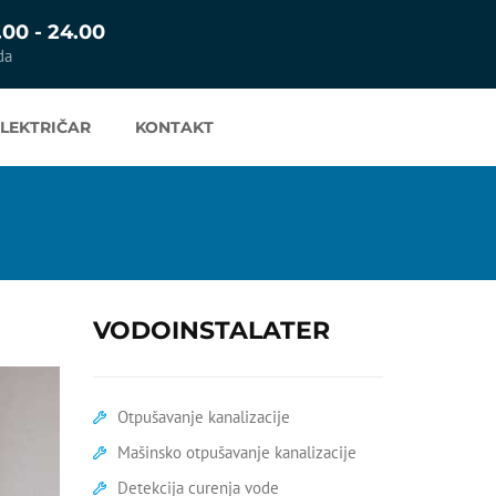
.00 - 24.00
da
ELEKTRIČAR
KONTAKT
VODOINSTALATER
Otpušavanje kanalizacije
Mašinsko otpušavanje kanalizacije
Detekcija curenja vode