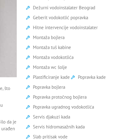
Dežurni vodoinstalater Beograd
Geberit vodokotlić popravka
Hitne intervencije vodoinstalater
Montaža bojlera
Montaža tuš kabine
Montaža vodokotlića
Montaža wc šolje
Plastificiranje kade
Popravka kade
Popravka bojlera
e, što
Popravka protočnog bojlera
nu
Popravka ugradnog vodokotlića
Servis djakuzi kada
ilo da je
Servis hidromasažnih kada
i urađen
Slab pritisak vode