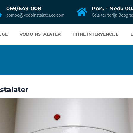
069/649-008
Pon. - Ned.: 00
pomoc@vodoinstalater.co.com
Cela teritorija Beogra
UGE
VODOINSTALATER
HITNE INTERVENCIJE
stalater