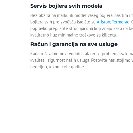
Servis bojlera svih modela
Bez obzira na marku ili model vašeg bojlera, naš tim i
bojlera svih proizvođača kao što su
Ariston
,
Termorad
,
popravku prepustite stručnjacima koji znaju kako da b
kvalitetno i uz minimalne troškove za klijenta.
Račun i garancija na sve usluge
Kada rešavamo neki vodoinstalaterski problem, svaki na
kvalitet i sigurnost naših usluga. Pozovite nas, stoji
nedeljno, tokom cele godine.