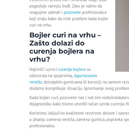
pogoduje razvoju buđi. Zato je važno da
reagujete odmah i
pozovete
profesionalce
koji znaju kako da reše problem kada bojler
curi na vrhu.
Bojler curi na vrhu –
Zašto dolazi do
curenja bojlera na
vrhu?
Najčešći uzroci
curenja bojlera
su
oštećenja na spojevima,
sigurnosnom
ventilu
, dotrajalim gumicama ili koroziji na samom reze
dodatno komplikuje situaciju. Ignorisanje ovog proble
Kada bojler curi, pozovete nas i naš tim vodoinstalat
dijagnostiku kako bismo utvrdili tačan uzrok curenja.
Koristimo isključivo kvalitetne rezervne delove i savr
u pitanju zamena ventila, zamena gumica, popravka sp
profesionalno.