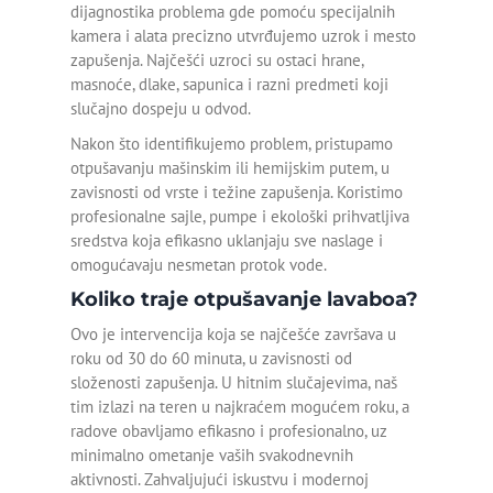
dijagnostika problema gde pomoću specijalnih
Detekcija curenja vode u
kamera i alata precizno utvrđujemo uzrok i mesto
zemlji
zapušenja. Najčešći uzroci su ostaci hrane,
masnoće, dlake, sapunica i razni predmeti koji
Detekcija curenja vode u
slučajno dospeju u odvod.
zidu
Nakon što identifikujemo problem, pristupamo
Detekcija curenja vode
otpušavanju mašinskim ili hemijskim putem, u
Pančevo
zavisnosti od vrste i težine zapušenja. Koristimo
profesionalne sajle, pumpe i ekološki prihvatljiva
Detekcija curenja vode
sredstva koja efikasno uklanjaju sve naslage i
Beograd
omogućavaju nesmetan protok vode.
Koliko traje otpušavanje lavaboa?
Odgušenje kanalizacije
Ovo je intervencija koja se najčešće završava u
Odgušenje wc šolje
roku od 30 do 60 minuta, u zavisnosti od
složenosti zapušenja. U hitnim slučajevima, naš
Otpušavanje cevi
tim izlazi na teren u najkraćem mogućem roku, a
radove obavljamo efikasno i profesionalno, uz
Otpušavanje kade
minimalno ometanje vaših svakodnevnih
aktivnosti. Zahvaljujući iskustvu i modernoj
Otpušavanje kanalizacije