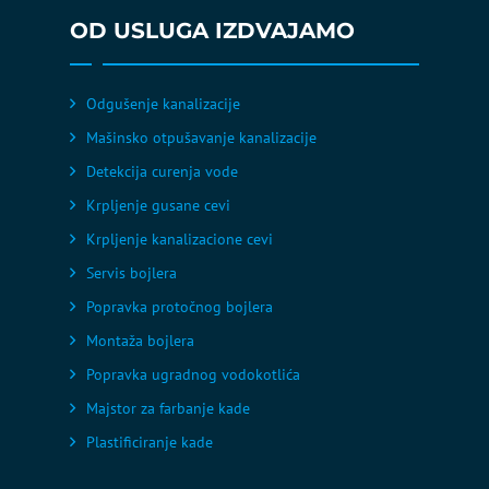
OD USLUGA IZDVAJAMO
Odgušenje kanalizacije
Mašinsko otpušavanje kanalizacije
Detekcija curenja vode
Krpljenje gusane cevi
Krpljenje kanalizacione cevi
Servis bojlera
Popravka protočnog bojlera
Montaža bojlera
Popravka ugradnog vodokotlića
Majstor za farbanje kade
Plastificiranje kade