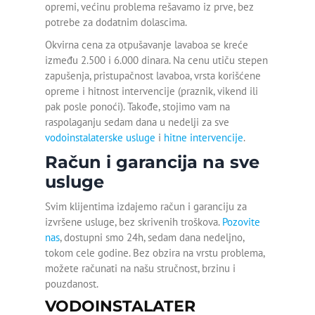
opremi, većinu problema rešavamo iz prve, bez
potrebe za dodatnim dolascima.
Otpušavanje lavaboa
Okvirna cena za otpušavanje lavaboa se kreće
između 2.500 i 6.000 dinara. Na cenu utiču stepen
Otpušavanje odvoda
zapušenja, pristupačnost lavaboa, vrsta korišćene
Otpušavanje sudopere
opreme i hitnost intervencije (praznik, vikend ili
pak posle ponoći). Takođe, stojimo vam na
Otpušavanje tuš kabine
raspolaganju sedam dana u nedelji za sve
vodoinstalaterske usluge
i
hitne intervencije
.
Plastificiranje kade
Račun i garancija na sve
usluge
Popravka kade
Svim klijentima izdajemo račun i garanciju za
Postavljanje tuš kade
izvršene usluge, bez skrivenih troškova.
Pozovite
nas
, dostupni smo 24h, sedam dana nedeljno,
Renoviranje kade
tokom cele godine. Bez obzira na vrstu problema,
možete računati na našu stručnost, brzinu i
Reparacija kade
pouzdanost.
VODOINSTALATER
Sečenje kade