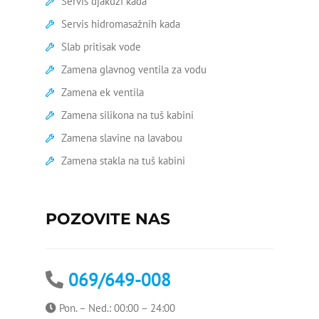
Servis djakuzi kada
pritiskom
Servis hidromasažnih kada
Zamena virble ventila
Slab pritisak vode
Geberit vodokotlić popravka
Zamena glavnog ventila za vodu
Zamena ek ventila
Zamena tuš kabine
Zamena silikona na tuš kabini
Zamena stare kade
Zamena slavine na lavabou
Zamena wc šolje
Zamena stakla na tuš kabini
Ariston bojleri servis
POZOVITE NAS
Bojler curi na crevu
Bojler curi na ventilu
069/649-008
Bojler curi na vrhu
Pon. – Ned.: 00:00 – 24:00
Čišćenje bojlera