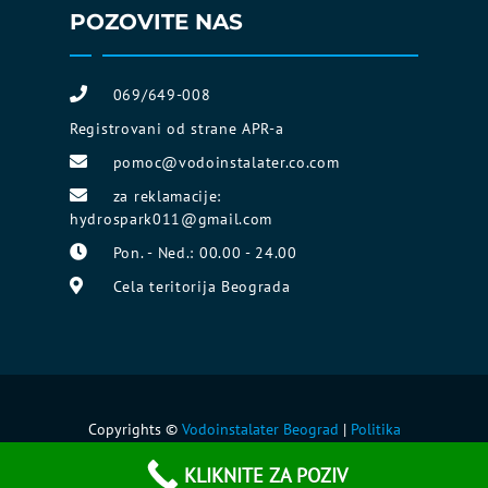
POZOVITE NAS
069/649-008
Registrovani od strane APR-a
pomoc@vodoinstalater.co.com
za reklamacije:
hydrospark011@gmail.com
Pon. - Ned.: 00.00 - 24.00
Cela teritorija Beograda
Copyrights ©
Vodoinstalater Beograd
|
Politika
portala
KLIKNITE ZA POZIV