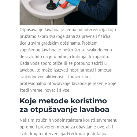
Montaža bojlera
MAJSTOR VODOINSTALATER
OTPUŠAVANJE ODVODA
SERVIS DJAKUZI KADA
Montaža geberit vodokotlića
OTPUŠAVANJE SLIVNIKA
SERVIS HIDROMASAŽNIH KADA
Otpušavanje lavaboa je jedna od intervencija koju
OTPUŠAVANJE TUŠ KABINE
KRPLJENJE KANALIZACIONE CEVI
Montaža lavaboa sa
pružamo skoro svakoga dana za pravna i fizička
ormarićem
lica u svim gradskim opštinama. Problem
zapušenog lavaboa je nešto što se svakodnevno
Servis bojlera Bosch
dešava, bilo da je u pitanju kuhinja ili kupatilo.
Kada voda sporo otiče ili se potpuno zadrži u
Servis bojlera Metalac
lavabou, to može izazvati neprijatnosti i ometati
svakodnevne aktivnosti. Upravo zato,
Zamena baterije
profesionalno otpušavanje lavaboa je rešenje koje
štedi vreme, novac i živce.
Zamena slavine
Koje metode koristimo
Zamena točkića na tuš
za otpušavanje lavaboa
kabini
Naš tim stručnih vodoinstalatera koristi savremenu
opremu i proveren metod za obavljanje ove, ali i
Detekcija curenja vode
svih drugih intervencija. Prvi korak je detaljna