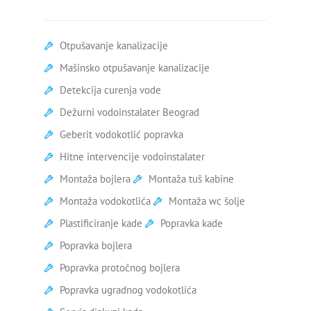
Silikoniranje kade
Otpušavanje kanalizacije
Skidanje silikona sa kade
Mašinsko otpušavanje kanalizacije
Slab pritisak hladne vode
Detekcija curenja vode
Dežurni vodoinstalater Beograd
Slab pritisak vode
Geberit vodokotlić popravka
Ugradnja kade
Hitne intervencije vodoinstalater
Ugradnja vodokotlića
Montaža bojlera
Montaža tuš kabine
Montaža vodokotlića
Montaža wc šolje
Zamena ventila za vodu
Plastificiranje kade
Popravka kade
Zamena ek ventila
Popravka bojlera
Popravka protočnog bojlera
Zamena ventila na radijatoru
Popravka ugradnog vodokotlića
Zamena ventila pod