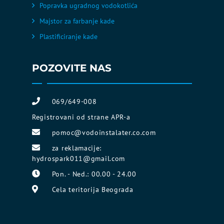
Popravka ugradnog vodokotlića
Majstor za farbanje kade
Plastificiranje kade
POZOVITE NAS
069/649-008
Registrovani od strane APR-a
pomoc@vodoinstalater.co.com
za reklamacije:
hydrospark011@gmail.com
Pon. - Ned.: 00.00 - 24.00
Cela teritorija Beograda