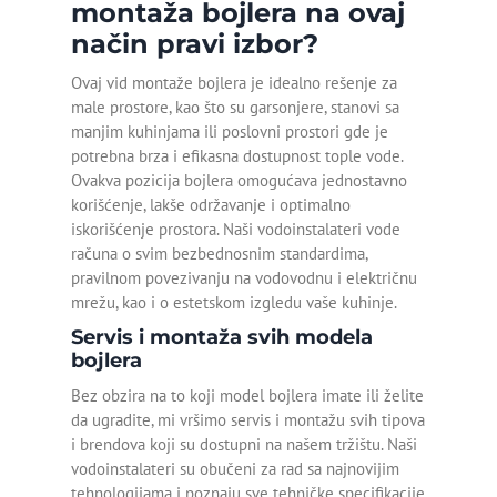
montaža bojlera na ovaj
Detekcija curenja vode u
način pravi izbor?
zemlji
Ovaj vid montaže bojlera je idealno rešenje za
Detekcija curenja vode u
male prostore, kao što su garsonjere, stanovi sa
zidu
manjim kuhinjama ili poslovni prostori gde je
potrebna brza i efikasna dostupnost tople vode.
Detekcija curenja vode
Ovakva pozicija bojlera omogućava jednostavno
Pančevo
korišćenje, lakše održavanje i optimalno
iskorišćenje prostora. Naši vodoinstalateri vode
Detekcija curenja vode
računa o svim bezbednosnim standardima,
Beograd
pravilnom povezivanju na vodovodnu i električnu
mrežu, kao i o estetskom izgledu vaše kuhinje.
Odgušenje kanalizacije
Servis i montaža svih modela
Odgušenje wc šolje
bojlera
Bez obzira na to koji model bojlera imate ili želite
Otpušavanje cevi
da ugradite, mi vršimo servis i montažu svih tipova
i brendova koji su dostupni na našem tržištu. Naši
Otpušavanje kade
vodoinstalateri su obučeni za rad sa najnovijim
tehnologijama i poznaju sve tehničke specifikacije
Otpušavanje kanalizacije