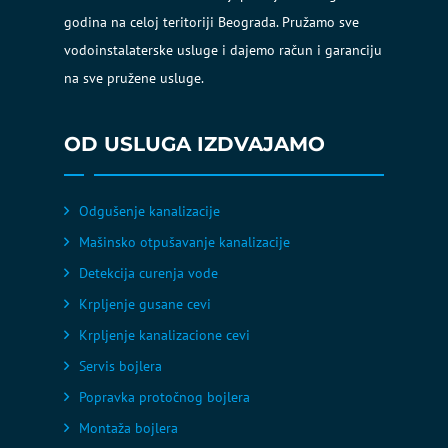
godina na celoj teritoriji Beograda. Pružamo sve
vodoinstalaterske usluge i dajemo račun i garanciju
na sve pružene usluge.
OD USLUGA IZDVAJAMO
Odgušenje kanalizacije
Mašinsko otpušavanje kanalizacije
Detekcija curenja vode
Krpljenje gusane cevi
Krpljenje kanalizacione cevi
Servis bojlera
Popravka protočnog bojlera
Montaža bojlera