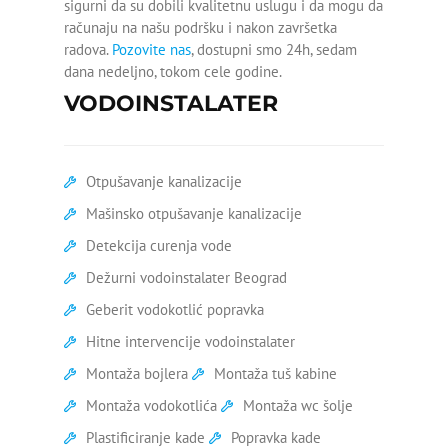
sigurni da su dobili kvalitetnu uslugu i da mogu da
računaju na našu podršku i nakon završetka
Silikoniranje kade
radova.
Pozovite nas
, dostupni smo 24h, sedam
dana nedeljno, tokom cele godine.
Skidanje silikona sa kade
VODOINSTALATER
Slab pritisak hladne vode
Slab pritisak vode
Otpušavanje kanalizacije
Ugradnja kade
Mašinsko otpušavanje kanalizacije
Detekcija curenja vode
Ugradnja vodokotlića
Dežurni vodoinstalater Beograd
Zamena ventila za vodu
Geberit vodokotlić popravka
Zamena ek ventila
Hitne intervencije vodoinstalater
Montaža bojlera
Montaža tuš kabine
Zamena ventila na radijatoru
Montaža vodokotlića
Montaža wc šolje
Zamena ventila pod
Plastificiranje kade
Popravka kade