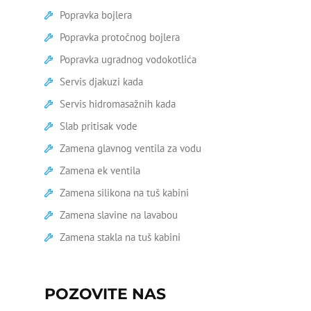
pritiskom
Popravka bojlera
Zamena virble ventila
Popravka protočnog bojlera
Popravka ugradnog vodokotlića
Geberit vodokotlić popravka
Servis djakuzi kada
Zamena tuš kabine
Servis hidromasažnih kada
Zamena stare kade
Slab pritisak vode
Zamena glavnog ventila za vodu
Zamena wc šolje
Zamena ek ventila
Ariston bojleri servis
Zamena silikona na tuš kabini
Bojler curi na crevu
Zamena slavine na lavabou
Zamena stakla na tuš kabini
Bojler curi na ventilu
Bojler curi na vrhu
POZOVITE NAS
Čišćenje bojlera