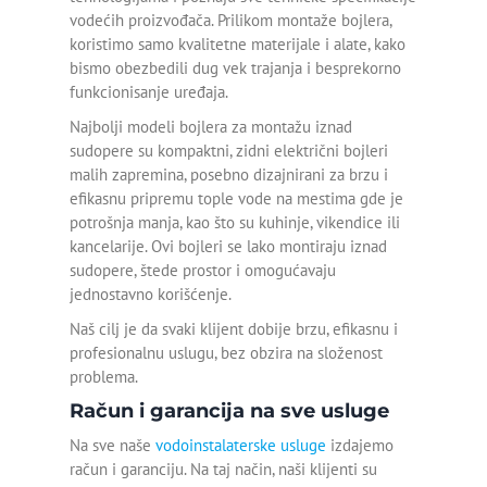
vodećih proizvođača. Prilikom montaže bojlera,
koristimo samo kvalitetne materijale i alate, kako
Otpušavanje lavaboa
bismo obezbedili dug vek trajanja i besprekorno
funkcionisanje uređaja.
Otpušavanje odvoda
Najbolji modeli bojlera za montažu iznad
Otpušavanje sudopere
sudopere su kompaktni, zidni električni bojleri
malih zapremina, posebno dizajnirani za brzu i
Otpušavanje tuš kabine
efikasnu pripremu tople vode na mestima gde je
potrošnja manja, kao što su kuhinje, vikendice ili
Plastificiranje kade
kancelarije. Ovi bojleri se lako montiraju iznad
sudopere, štede prostor i omogućavaju
Popravka kade
jednostavno korišćenje.
Naš cilj je da svaki klijent dobije brzu, efikasnu i
Postavljanje tuš kade
profesionalnu uslugu, bez obzira na složenost
problema.
Renoviranje kade
Račun i garancija na sve usluge
Reparacija kade
Na sve naše
vodoinstalaterske usluge
izdajemo
račun i garanciju. Na taj način, naši klijenti su
Sečenje kade