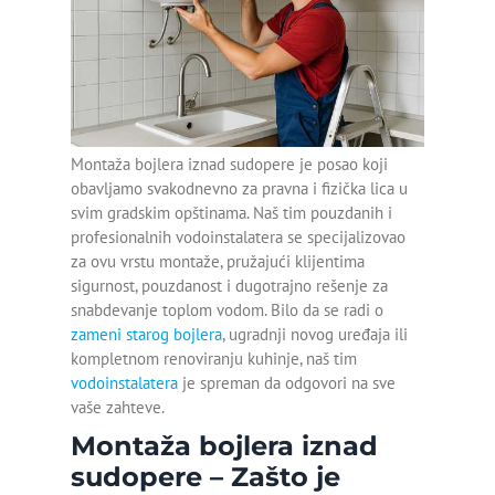
Montaža bojlera
MAJSTOR VODOINSTALATER
OTPUŠAVANJE ODVODA
SERVIS DJAKUZI KADA
Montaža geberit vodokotlića
OTPUŠAVANJE SLIVNIKA
SERVIS HIDROMASAŽNIH KADA
OTPUŠAVANJE TUŠ KABINE
KRPLJENJE KANALIZACIONE CEVI
Montaža lavaboa sa
ormarićem
Montaža bojlera iznad sudopere je posao koji
obavljamo svakodnevno za pravna i fizička lica u
Servis bojlera Bosch
svim gradskim opštinama. Naš tim pouzdanih i
profesionalnih vodoinstalatera se specijalizovao
Servis bojlera Metalac
za ovu vrstu montaže, pružajući klijentima
sigurnost, pouzdanost i dugotrajno rešenje za
Zamena baterije
snabdevanje toplom vodom. Bilo da se radi o
zameni starog bojlera
, ugradnji novog uređaja ili
Zamena slavine
kompletnom renoviranju kuhinje, naš tim
Zamena točkića na tuš
vodoinstalatera
je spreman da odgovori na sve
kabini
vaše zahteve.
Montaža bojlera iznad
Detekcija curenja vode
sudopere – Zašto je