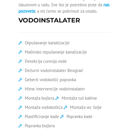
iskustvom u radu. Sve što je potrebno jeste da
nas
Silikoniranje kade
pozovete
, a mi ćemo se pobrinuti za ostalo.
VODOINSTALATER
Skidanje silikona sa kade
Slab pritisak hladne vode
Otpušavanje kanalizacije
Slab pritisak vode
Mašinsko otpušavanje kanalizacije
Ugradnja kade
Detekcija curenja vode
Dežurni vodoinstalater Beograd
Ugradnja vodokotlića
Geberit vodokotlić popravka
Zamena ventila za vodu
Hitne intervencije vodoinstalater
Zamena ek ventila
Montaža bojlera
Montaža tuš kabine
Montaža vodokotlića
Montaža wc šolje
Zamena ventila na radijatoru
Plastificiranje kade
Popravka kade
Zamena ventila pod
Popravka bojlera