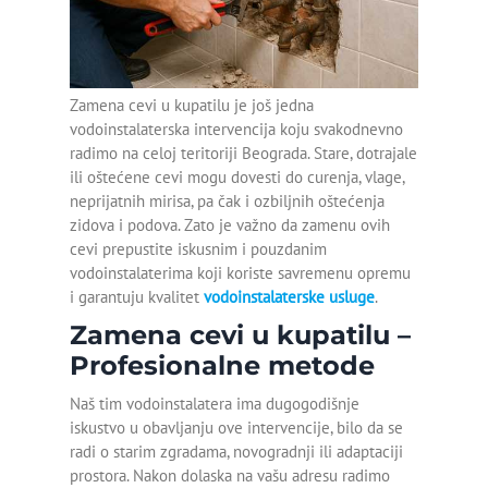
Montaža bojlera
MAJSTOR VODOINSTALATER
OTPUŠAVANJE ODVODA
SERVIS DJAKUZI KADA
Montaža geberit vodokotlića
OTPUŠAVANJE SLIVNIKA
SERVIS HIDROMASAŽNIH KADA
Zamena cevi u kupatilu je još jedna
OTPUŠAVANJE TUŠ KABINE
KRPLJENJE KANALIZACIONE CEVI
Montaža lavaboa sa
vodoinstalaterska intervencija koju svakodnevno
ormarićem
radimo na celoj teritoriji Beograda. Stare, dotrajale
ili oštećene cevi mogu dovesti do curenja, vlage,
Servis bojlera Bosch
neprijatnih mirisa, pa čak i ozbiljnih oštećenja
zidova i podova. Zato je važno da zamenu ovih
Servis bojlera Metalac
cevi prepustite iskusnim i pouzdanim
vodoinstalaterima koji koriste savremenu opremu
Zamena baterije
i garantuju kvalitet
vodoinstalaterske usluge
.
Zamena cevi u kupatilu –
Zamena slavine
Profesionalne metode
Zamena točkića na tuš
kabini
Naš tim vodoinstalatera ima dugogodišnje
iskustvo u obavljanju ove intervencije, bilo da se
radi o starim zgradama, novogradnji ili adaptaciji
Detekcija curenja vode
prostora. Nakon dolaska na vašu adresu radimo