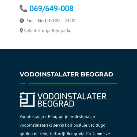
069/649-008
Čišćenje protočnog bojlera
Pon. – Ned.: 00:00 – 24:00
Bojler curi na sigurnosni
ventil
Cela teritorija Beograda
VODOINSTALATER BEOGRAD
Vodoinstalater Beograd je profesionalan
vodoinstalaterski servis koji posluje već dugo
godina na celoj teritoriji Beograda. Pružamo sve