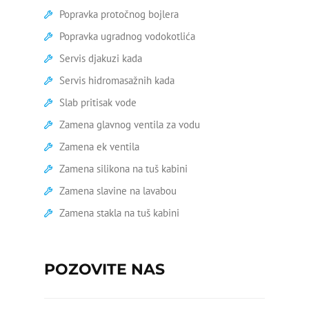
pritiskom
Popravka protočnog bojlera
Zamena virble ventila
Popravka ugradnog vodokotlića
Servis djakuzi kada
Geberit vodokotlić popravka
Servis hidromasažnih kada
Zamena tuš kabine
Slab pritisak vode
Zamena stare kade
Zamena glavnog ventila za vodu
Zamena ek ventila
Zamena wc šolje
Zamena silikona na tuš kabini
Ariston bojleri servis
Zamena slavine na lavabou
Bojler curi na crevu
Zamena stakla na tuš kabini
Bojler curi na ventilu
POZOVITE NAS
Bojler curi na vrhu
Čišćenje bojlera