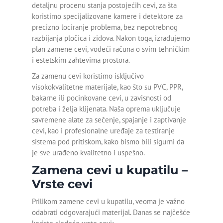
detaljnu procenu stanja postojećih cevi, za šta
Detekcija curenja vode u
koristimo specijalizovane kamere i detektore za
zemlji
precizno lociranje problema, bez nepotrebnog
razbijanja pločica i zidova. Nakon toga, izrađujemo
Detekcija curenja vode u
plan zamene cevi, vodeći računa o svim tehničkim
zidu
i estetskim zahtevima prostora.
Detekcija curenja vode
Za zamenu cevi koristimo isključivo
Pančevo
visokokvalitetne materijale, kao što su PVC, PPR,
bakarne ili pocinkovane cevi, u zavisnosti od
Detekcija curenja vode
potreba i želja klijenata. Naša oprema uključuje
Beograd
savremene alate za sečenje, spajanje i zaptivanje
cevi, kao i profesionalne uređaje za testiranje
Odgušenje kanalizacije
sistema pod pritiskom, kako bismo bili sigurni da
je sve urađeno kvalitetno i uspešno.
Odgušenje wc šolje
Zamena cevi u kupatilu –
Otpušavanje cevi
Vrste cevi
Prilikom zamene cevi u kupatilu, veoma je važno
Otpušavanje kade
odabrati odgovarajući materijal. Danas se najčešće
Otpušavanje kanalizacije