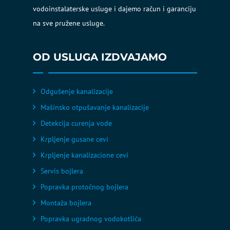
vodoinstalaterske usluge i dajemo račun i garanciju
na sve pružene usluge.
OD USLUGA IZDVAJAMO
Odgušenje kanalizacije
Mašinsko otpušavanje kanalizacije
Detekcija curenja vode
Krpljenje gusane cevi
Krpljenje kanalizacione cevi
Servis bojlera
Popravka protočnog bojlera
Montaža bojlera
Popravka ugradnog vodokotlića