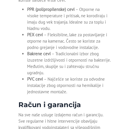
koriste sledeće vrste cevi:
PPR (polipropilenske) cevi
– Otporne na
Otpušavanje lavaboa
visoke temperature i pritisak, ne korodiraju i
imaju dug vek trajanja. Idealne su za toplu i
Otpušavanje odvoda
hladnu vodu.
PEX cevi
– Fleksibilne, lake za postavljanje i
Otpušavanje sudopere
otporne na kamenac. Često se koriste za
podno grejanje i vodovodne instalacije.
Otpušavanje tuš kabine
Bakrene cevi
– Tradicionalni izbor zbog
izuzetne izdržljivosti i otpornosti na bakterije.
Plastificiranje kade
Međutim, skuplje su i zahtevaju stručnu
ugradnju.
Popravka kade
PVC cevi
– Najčešće se koriste za odvodne
instalacije zbog otpornosti na hemikalije i
Postavljanje tuš kade
jednostavne montaže.
Renoviranje kade
Račun i garancija
Reparacija kade
Na sve naše usluge izdajemo račun i garanciju.
Sve regularne i hitne intervencije obavljaju
Sečenje kade
kvalifikovani vodoinstalateri sa višegodišnjim