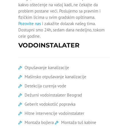
kakvo oštećenje na vašoj kadi, ne čekajte da
Silikoniranje kade
problem postane veći. Poslujemo sa pravnim i
fizičkim licima u svim gradskim opštinama.
Skidanje silikona sa kade
Pozovite nas
i zakažite dolazak našeg tima.
Dostupni smo 24h, sedam dana nedeljno, tokom
Slab pritisak hladne vode
cele godine.
VODOINSTALATER
Slab pritisak vode
Ugradnja kade
Otpušavanje kanalizacije
Ugradnja vodokotlića
Mašinsko otpušavanje kanalizacije
Zamena ventila za vodu
Detekcija curenja vode
Dežurni vodoinstalater Beograd
Zamena ek ventila
Geberit vodokotlić popravka
Zamena ventila na radijatoru
Hitne intervencije vodoinstalater
Montaža bojlera
Montaža tuš kabine
Zamena ventila pod