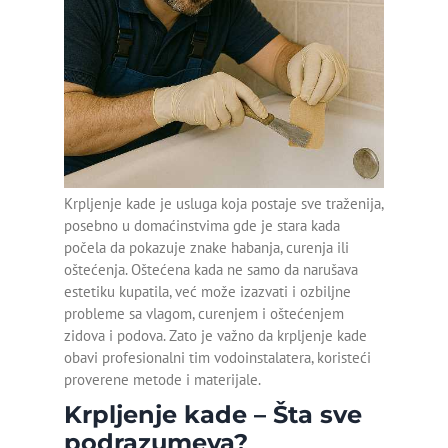
Montaža bojlera
MAJSTOR VODOINSTALATER
OTPUŠAVANJE ODVODA
SERVIS DJAKUZI KADA
Montaža geberit vodokotlića
OTPUŠAVANJE SLIVNIKA
SERVIS HIDROMASAŽNIH KADA
OTPUŠAVANJE TUŠ KABINE
KRPLJENJE KANALIZACIONE CEVI
Montaža lavaboa sa
ormarićem
Servis bojlera Bosch
Krpljenje kade je usluga koja postaje sve traženija,
Servis bojlera Metalac
posebno u domaćinstvima gde je stara kada
počela da pokazuje znake habanja, curenja ili
Zamena baterije
oštećenja. Oštećena kada ne samo da narušava
estetiku kupatila, već može izazvati i ozbiljne
Zamena slavine
probleme sa vlagom, curenjem i oštećenjem
zidova i podova. Zato je važno da krpljenje kade
Zamena točkića na tuš
obavi profesionalni tim vodoinstalatera, koristeći
kabini
proverene metode i materijale.
Krpljenje kade – Šta sve
Detekcija curenja vode
podrazumeva?