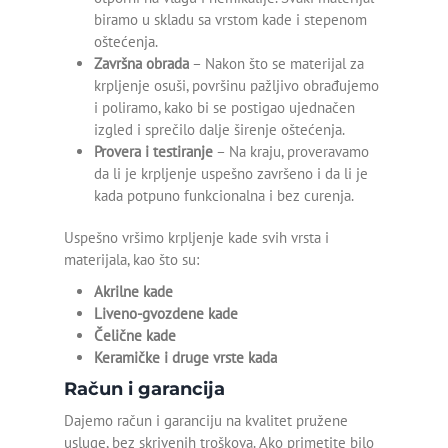
biramo u skladu sa vrstom kade i stepenom
oštećenja.
Otpušavanje lavaboa
Završna obrada
– Nakon što se materijal za
krpljenje osuši, površinu pažljivo obrađujemo
Otpušavanje odvoda
i poliramo, kako bi se postigao ujednačen
Otpušavanje sudopere
izgled i sprečilo dalje širenje oštećenja.
Provera i testiranje
– Na kraju, proveravamo
Otpušavanje tuš kabine
da li je krpljenje uspešno završeno i da li je
kada potpuno funkcionalna i bez curenja.
Plastificiranje kade
Uspešno vršimo krpljenje kade svih vrsta i
materijala, kao što su:
Popravka kade
Akrilne kade
Postavljanje tuš kade
Liveno-gvozdene kade
Čelične kade
Renoviranje kade
Keramičke i druge vrste kada
Račun i garancija
Reparacija kade
Dajemo račun i garanciju na kvalitet pružene
Sečenje kade
usluge, bez skrivenih troškova. Ako primetite bilo