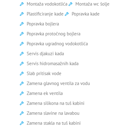
pritiskom
Montaža vodokotlića
Montaža wc šolje
Plastificiranje kade
Popravka kade
Zamena virble ventila
Popravka bojlera
Geberit vodokotlić popravka
Popravka protočnog bojlera
Zamena tuš kabine
Popravka ugradnog vodokotlića
Servis djakuzi kada
Zamena stare kade
Servis hidromasažnih kada
Zamena wc šolje
Slab pritisak vode
Ariston bojleri servis
Zamena glavnog ventila za vodu
Zamena ek ventila
Bojler curi na crevu
Zamena silikona na tuš kabini
Bojler curi na ventilu
Zamena slavine na lavabou
Bojler curi na vrhu
Zamena stakla na tuš kabini
Čišćenje bojlera