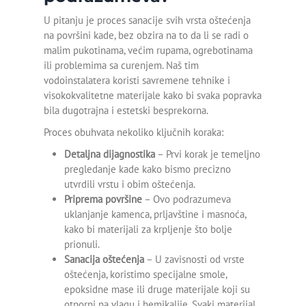
Detekcija curenja vode u
U pitanju je proces sanacije svih vrsta oštećenja
zemlji
na površini kade, bez obzira na to da li se radi o
malim pukotinama, većim rupama, ogrebotinama
Detekcija curenja vode u
ili problemima sa curenjem. Naš tim
zidu
vodoinstalatera koristi savremene tehnike i
visokokvalitetne materijale kako bi svaka popravka
Detekcija curenja vode
bila dugotrajna i estetski besprekorna.
Pančevo
Proces obuhvata nekoliko ključnih koraka:
Detekcija curenja vode
Detaljna dijagnostika
– Prvi korak je temeljno
Beograd
pregledanje kade kako bismo precizno
utvrdili vrstu i obim oštećenja.
Odgušenje kanalizacije
Priprema površine
– Ovo podrazumeva
uklanjanje kamenca, prljavštine i masnoća,
Odgušenje wc šolje
kako bi materijali za krpljenje što bolje
prionuli.
Otpušavanje cevi
Sanacija oštećenja
– U zavisnosti od vrste
oštećenja, koristimo specijalne smole,
Otpušavanje kade
epoksidne mase ili druge materijale koji su
otporni na vlagu i hemikalije. Svaki materijal
Otpušavanje kanalizacije