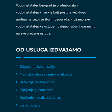
Vodoinstalater Beograd je profesionalan
vodoinstalaterski servis koji posluje već dugo
godina na celoj teritoriji Beograda. Pružamo sve
vodoinstalaterske usluge i dajemo račun i garanciju
na sve pružene usluge.
OD USLUGA IZDVAJAMO
Odgušenje kanalizacije
Mašinsko otpušavanje kanalizacije
Detekcija curenja vode
Krpljenje gusane cevi
Krpljenje kanalizacione cevi
Servis bojlera