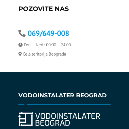
POZOVITE NAS
Čišćenje protočnog bojlera
Bojler curi na sigurnosni
ventil
069/649-008
Pon. – Ned.: 00:00 – 24:00
Cela teritorija Beograda
VODOINSTALATER BEOGRAD