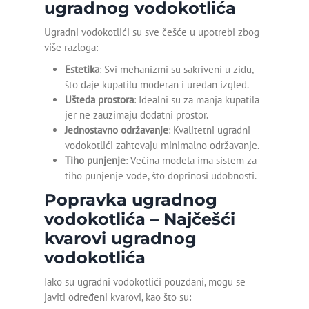
ugradnog vodokotlića
Detekcija curenja vode u
zemlji
Ugradni vodokotlići su sve češće u upotrebi zbog
više razloga:
Detekcija curenja vode u
Estetika
: Svi mehanizmi su sakriveni u zidu,
zidu
što daje kupatilu moderan i uredan izgled.
Ušteda prostora
: Idealni su za manja kupatila
Detekcija curenja vode
jer ne zauzimaju dodatni prostor.
Pančevo
Jednostavno održavanje
: Kvalitetni ugradni
vodokotlići zahtevaju minimalno održavanje.
Detekcija curenja vode
Tiho punjenje
: Većina modela ima sistem za
Beograd
tiho punjenje vode, što doprinosi udobnosti.
Odgušenje kanalizacije
Popravka ugradnog
vodokotlića – Najčešći
Odgušenje wc šolje
kvarovi ugradnog
Otpušavanje cevi
vodokotlića
Otpušavanje kade
Iako su ugradni vodokotlići pouzdani, mogu se
javiti određeni kvarovi, kao što su:
Otpušavanje kanalizacije