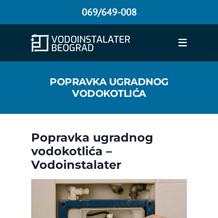
069/649-008
VODOINSTALATERSKE USLUGE
HITNE INTERVENCIJE
VODOINSTALATER
ELEKTRIČAR
KRPLJENJE KANALIZAC
MAJSTOR ZA FARBAN
VODOINSTALATER B
ZAMENA VENTILA Z
ODGUŠENJE KANALI
DETEKCIJA CURENJ
POPRAVKA VODOKO
MONTAŽA SANITA
SLAB PRITISAK 
SERVIS BOJLE
VODOINSTALATER BEOGRAD
DEŽURNI VODOINSTALATER BEOGRAD
SERVIS VEŠ MAŠINA
VODOINSTALATER 24H
MAŠINSKO OTPUŠAVANJE KA
DETEKCIJA CURENJA VODE U
SERVIS BOJLERA BEOGRAD
MONTAŽA LAVABOA SA OR
SLAB PRITISAK HLADNE V
ZAMENA VODOVODNIH CEV
MONOBLOK VODOKOTLIĆ P
PLASTIFICIRANJE KADE
KRPLJENJE GUSANE CEVI
Mašinsko odgušenje
ODGUŠENJE KANALIZACIJE
HITNE INTERVENCIJE BEOGRAD
VODOINSTALATER POVOLJNO
VODOINSTALATER BEOGRA
OTPUŠAVANJE KANALIZACIJ
DETEKCIJA CURENJA VODE U
MONTAŽA BOJLERA
MONTAŽA MONOBLOK WC Š
SLAB PRITISAK TOPLE VODE
ZAMENA GLAVNOG VENTILA
POPRAVKA UGRADNOG VOD
RENOVIRANJE KADE
kanalizacije
POPRAVKA UGRADNOG
PRITISKOM
DETEKCIJA CURENJA VODE
HITNE INTERVENCIJE VODOVOD
OTPUŠAVANJE KANALIZACIJE
VODOINSTALATER CENE
DETEKCIJA CURENJA VODE
BOJLER CURI
MONTAŽA NASADNE SUDO
SLAB PRITISAK VODE U SLA
ZAMENA VIRBLE NA VENTIL
UGRADNI VODOKOTLIĆ PO
REPARACIJA KADE
VODOKOTLIĆA
Hitne intervencije
ODGUŠENJE SUDOPERE
SERVIS BOJLERA
HITNE INTERVENCIJE KANALIZACIJA
DETEKCIJA CURENJA VODE
VODOINSTALATER CENOVN
DETEKCIJA CURENJA VODE 
ČIŠĆENJE BOJLERA
MONTAŽA TUŠ KABINE
SLAB PRITISAK VODE IZ V
ZAMENA VENTILA ZA VODU
GEBERIT VODOKOTLIĆ POP
SEČENJE KADE
Zamena cevi u kupatilu
OTPUŠAVANJE CEVI SUDOPE
PRITISKOM
MONTAŽA SANITARIJA
HITNE INTERVENCIJE VODOINSTALATER
BEOGRADSKI VODOINSTAL
DETEKCIJA CURENJA VODE 
MONTAŽA VODOKOTLIĆA
SLAB PRITISAK VODE NA T
MONTAŽA VODOKOTLIĆA
KRPLJENJE KADE
Dežurni vodoinstalater
Popravka ugradnog
Beograd
vodokotlića –
ODGUŠENJE WC ŠOLJE
ZAMENA VENTILA NA RADIJ
SLAB PRITISAK VODE
VODOINSTALATER BEOGRAD HITNE
MONTAŽA WC ŠOLJE
SLAB PRITISAK VODE U VEŠ
MONTAŽA GEBERIT VODOKO
FARBANJE KADE CENA
Vodoinstalater
Demontaža i montaža
INTERVENCIJE
OTPUŠAVANJE CEVI
ZAMENA EK VENTILA
ZAMENA VENTILA ZA VODU
MONTAŽA WC ŠOLJE NA ZID
SLAB PRITISAK VODE U WC 
UGRADNJA VODOKOTLIĆA
LEPLJENJE TRAKE OKO KAD
bojlera
VODOINSTALATER HITNE INTERVENCIJE
OTPUŠAVANJE KADE
POPRAVKA VODOKOTLIĆA
Monoblok vodokotlić
popravka
VODOINSTALATER HITNO
OTPUŠAVANJE LAVABOA
MAJSTOR ZA FARBANJE KADE