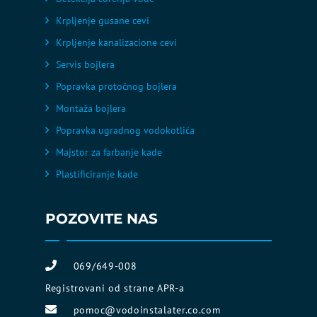
Krpljenje gusane cevi
Krpljenje kanalizacione cevi
Servis bojlera
Popravka protočnog bojlera
Montaža bojlera
Popravka ugradnog vodokotlića
Majstor za farbanje kade
Plastificiranje kade
POZOVITE NAS
069/649-008
Registrovani od strane APR-a
pomoc@vodoinstalater.co.com